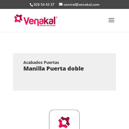
926 54 43 37
central@venakal.com
Acabados Puertas
Manilla Puerta doble